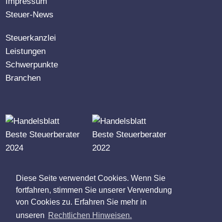
Impressum
Steuer-News
Steuerkanzlei
Leistungen
Schwerpunkte
Branchen
RUFEN SIE UNS AN
Diese Seite verwendet Cookies. Wenn Sie
0 62 52 / 99 09-0
fortfahren, stimmen Sie unserer Verwendung
von Cookies zu. Erfahren Sie mehr in
ODER SCHREIBEN SIE UNS
unseren
Rechtlichen Hinweisen.
zentrale@reibold-guthier.de